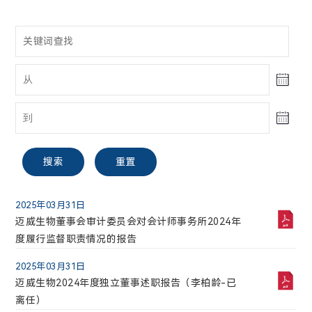
股票信息
公告与通函
投资者关系联络
A股
搜索
重置
电话:
021-58332260
2025年03月31日
迈威生物【688062】
迈威生物董事会审计委员会对会计师事务所2024年
度履行监督职责情况的报告
邮箱:
30.51
2.16(7.62%)
ir@mabwell.com
2025年03月31日
迈威生物2024年度独立董事述职报告（李柏龄-已
最高
最低
离任）
搜索
重置
公司地址:
30.64
28.10