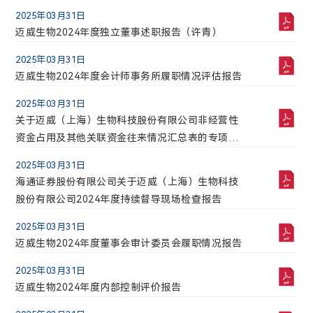
上海市浦东新区李冰路576号创想园3号楼
2025年03月31日
成交股票数
成交金额(万)
141101.7
41688.1035
迈威生物2024年度独立董事述职报告（许青）
2026年05月22日
迈威生物自愿披露关于9MW2821在2026年美国临
2025年03月31日
2026-08-08 17:49:55
床肿瘤学会（ASCO）以口头报告和壁报形式报告最
迈威生物2024年度会计师事务所履职情况评估报告
新临床数据的公告
2026年05月21日
2025年03月31日
迈威生物自愿披露关于迈卫健®注射液增加适应症补
关于迈威（上海）生物科技股份有限公司非经营性
充申请获得批准的公告
资金占用及其他关联资金往来情况汇总表的专项审
计报告
2026年05月09日
2025年03月31日
迈威生物自愿披露关于9MW5211注射液临床试验申
海通证券股份有限公司关于迈威（上海）生物科技
请获得FDA许可的公告
股份有限公司2024年度持续督导现场检查报告
2026年05月07日
2025年03月31日
迈威生物关于召开2026年第二次临时股东会的通知
迈威生物2024年度董事会审计委员会履职情况报告
2026年05月07日
2025年03月31日
迈威生物关于申请注册发行定向债务融资工具的公
迈威生物2024年度内部控制评价报告
告