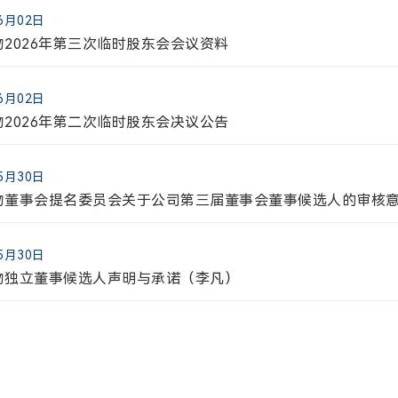
2024年半年度报告摘要
06月02日
物2026年第三次临时股东会会议资料
04月30日
2024年第一季度报告
06月02日
物2026年第二次临时股东会决议公告
04月09日
物非经营性资金占用及其他关联资金往来情况的专项说明
05月30日
物董事会提名委员会关于公司第三届董事会董事候选人的审核
04月09日
物2023年度独立董事述职报告（赵倩）
05月30日
物独立董事候选人声明与承诺（李凡）
04月09日
物2023年度董事会审计委员会履职情况报告
05月30日
物独立董事提名人声明与承诺（秦正余）
04月09日