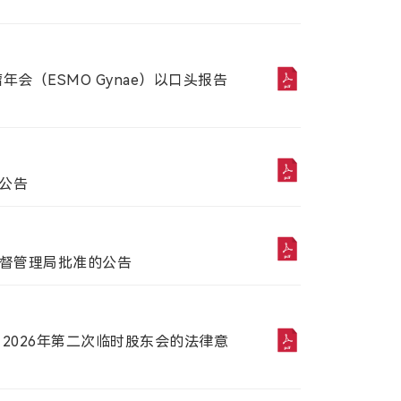
A股
年会（ESMO Gynae）以口头报告
搜索
重置
邮箱:
ir@mabwell.com
的公告
监督管理局批准的公告
)
035
2026年第二次临时股东会的法律意