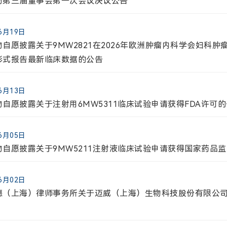
物第三届董事会第一次会议决议公告
06月19日
自愿披露关于9MW2821在2026年欧洲肿瘤内科学会妇科肿瘤
形式报告最新临床数据的公告
电话:
021-58332260
威生物【688062】
10月31日
06月13日
2024年第三季度报告
自愿披露关于注射用6MW5311临床试验申请获得FDA许可
.51
2.16(7.62%)
08月31日
06月05日
公司地址:
2024年度”提质增效重回报”行动方案
物自愿披露关于9MW5211注射液临床试验申请获得国家药品
高
最低
成交股票数
成交金额(万
上海市浦东新区李冰路576号创想园3号楼
.64
28.10
141101.7
41688.1
08月31日
06月02日
2024年半年度报告
德（上海）律师事务所关于迈威（上海）生物科技股份有限公司
6-08-09 00:04:45
08月31日