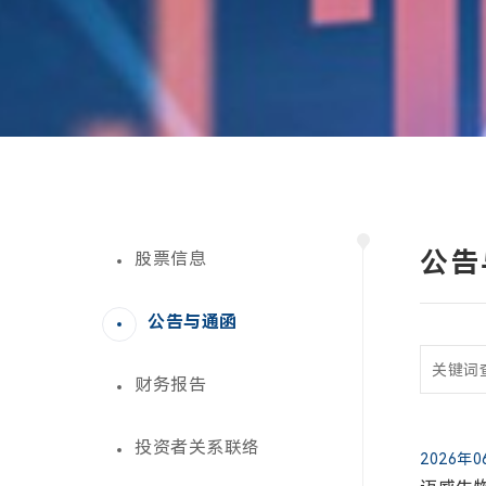
公告
股票信息
公告与通函
财务报告
投资者关系联络
2026年
股票
财务
投资