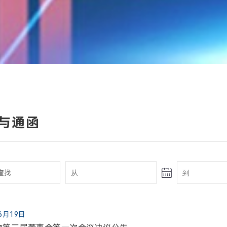
与通函
06月19日
信息
报告
者关系联络