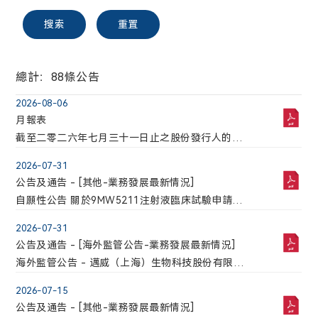
搜索
重置
股東提名人選參選董事的程序
電話:
021-58332260
發佈公司通訊之新安排
總計：88條公告
2026-08-06
郵箱:
月報表
ir@mabwell.com
截至二零二六年七月三十一日止之股份發行人的證
券變動月報表
2026-07-31
搜索
重置
公司地址:
公告及通告 - [其他-業務發展最新情況]
上海市浦東新區李冰路576号創想園3号樓
自願性公告 關於9MW5211注射液臨床試驗申請獲
2025 年度環境、社會及管治報告
得國家藥品監督管理局批準的公告
2026-07-31
公告及通告 - [海外監管公告-業務發展最新情況]
海外監管公告 - 邁威（上海）生物科技股份有限公
司自願披露關於9MW5211注射液臨床試驗申請獲得
2026-07-15
國家藥品監督管理局批準的公告
公告及通告 - [其他-業務發展最新情況]