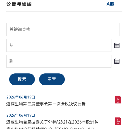
公告与通函
A股
股票信息
财务报告
投资者关系联络
A股
搜索
重置
电话:
021-58332260
2026年06月19日
迈威生物【688062】
迈威生物第三届董事会第一次会议决议公告
邮箱:
2026年06月19日
28.51
0.00(0.00%)
ir@mabwell.com
迈威生物自愿披露关于9MW2821在2026年欧洲肿