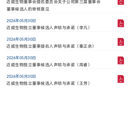
迈威生物2025年度独立董事述职报告（秦正余）
迈威生物董事会提名委员会关于公司第三届董事会
董事候选人的审核意见
2026年03月25日
迈威生物2025年度内部控制审计报告
2026年05月30日
迈威生物独立董事候选人声明与承诺（李凡）
2026年03月25日
迈威生物2025年度独立董事述职报告（许青）
2026年05月30日
迈威生物独立董事提名人声明与承诺（秦正余）
2026年03月25日
迈威生物2025年度董事会审计委员会履职情况报告
2026年05月30日
迈威生物独立董事候选人声明与承诺（周睿）
2026年03月25日
安永华明会计师事务所（特殊普通合伙）关于迈威
2026年05月30日
（上海）生物科技股份有限公司非经营性资金占用
迈威生物独立董事候选人声明与承诺（王芳）
及其他关联资金往来情况汇总表的专项审计报告
1
2
3
4
...10
下一页
上一页
1
2
3
5
...41
下一页