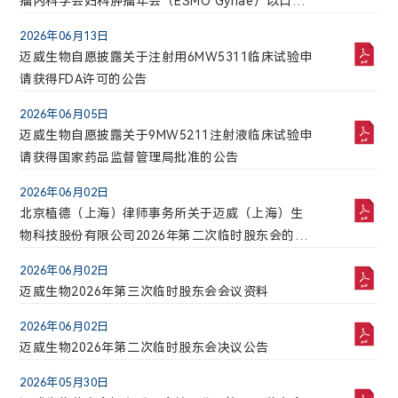
瘤内科学会妇科肿瘤年会（ESMO Gynae）以口头
最高
最低
报告和壁报形式报告最新临床数据的公告
搜索
重置
公司地址:
0.00
0.00
2026年06月13日
上海市浦东新区李冰路576号创想园3号楼
迈威生物自愿披露关于注射用6MW5311临床试验申
成交股票数
成交金额(万)
0
0.0000
请获得FDA许可的公告
2026年04月29日
迈威生物2026年第一季度报告
2026年06月05日
2026-08-06 09:13:14
迈威生物自愿披露关于9MW5211注射液临床试验申
2026年03月25日
迈威生物2025年度营业收入扣除情况专项说明
请获得国家药品监督管理局批准的公告
2026年03月25日
2026年06月02日
迈威生物董事会关于独立董事独立性自查情况的专
北京植德（上海）律师事务所关于迈威（上海）生
项报告
物科技股份有限公司2026年第二次临时股东会的法
律意见书
2026年03月25日
2026年06月02日
迈威生物2025年度内部控制评价报告
迈威生物2026年第三次临时股东会会议资料
2026年03月25日
2026年06月02日
迈威生物2025年年度报告
迈威生物2026年第二次临时股东会决议公告
2026年03月25日
2026年05月30日