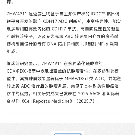
药。
7MW4911 是迈威生物基于自主知识产权的 IDDC™ 抗体偶
联平台开发的靶向 CDH17 ADC 创新药，由高特异性、能实
现肿瘤细胞高效内化的 CDH17 单抗，高血浆稳定性的新型
可裂解连接子，以及专为克服 ABC 转运蛋白介导的多药耐
药机制而设计的专有 DNA 拓扑异构酶 I 抑制剂 MF-6 载荷
组成。
临床前研究显示，7MW4911 在多种消化道肿瘤的
CDX/PDX 模型中表现出强效的抗肿瘤活性；在多药耐药模
型中，其抗肿瘤效果显著优于 MMAE/DXd 类 ADC，并能逆
转此类 ADC 治疗后的肿瘤进展，突显了其在耐药性肿瘤治
疗中的优势。相关研究成果已发表在 2025 AACR 和国际著
名期刊《Cell Reports Medicine》（2025.7）。