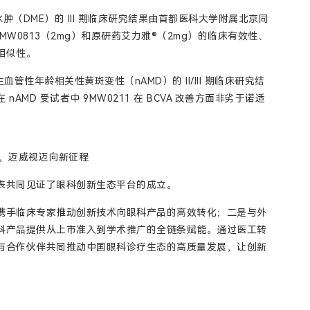
肿（DME）的 III 期临床研究结果由首都医科大学附属北京同
MW0813（2mg）和原研药艾力雅®（2mg）的临床有效性、
相似性。
血管性年龄相关性黄斑变性（nAMD）的 II/III 期临床研究结
MD 受试者中 9MW0211 在 BCVA 改善方面非劣于诺适
，迈威视迈向新征程
表共同见证了眼科创新生态平台的成立。
携手临床专家推动创新技术向眼科产品的高效转化；二是与外
科产品提供从上市准入到学术推广的全链条赋能。通过医工转
与合作伙伴共同推动中国眼科诊疗生态的高质量发展，让创新