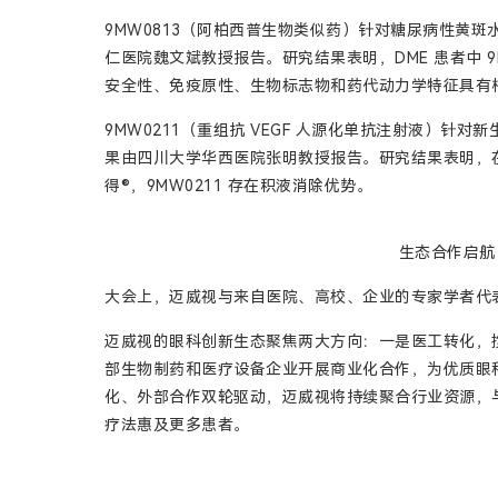
9MW0813（阿柏西普生物类似药）针对糖尿病性黄斑水
仁医院魏文斌教授报告。研究结果表明，DME 患者中 9
安全性、免疫原性、生物标志物和药代动力学特征具有
9MW0211（重组抗 VEGF 人源化单抗注射液）针对新生
果由四川大学华西医院张明教授报告。研究结果表明，在 nA
得®，9MW0211 存在积液消除优势。
生态合作启航
大会上，迈威视与来自医院、高校、企业的专家学者代
迈威视的眼科创新生态聚焦两大方向：一是医工转化，
部生物制药和医疗设备企业开展商业化合作，为优质眼
化、外部合作双轮驱动，迈威视将持续聚合行业资源，
疗法惠及更多患者。