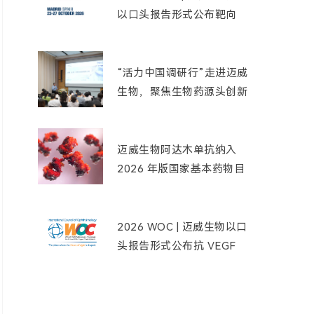
以口头报告形式公布靶向
Nectin-4 ADC 创新药
9MW2821 用于三阴性乳
腺癌患者的最新临床数据
“活力中国调研行”走进迈威
生物，聚焦生物药源头创新
实践
迈威生物阿达木单抗纳入
2026 年版国家基本药物目
录
2026 WOC | 迈威生物以口
头报告形式公布抗 VEGF
单抗创新药 9MW0211 的
临床研究结果