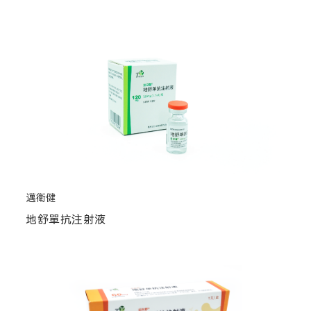
邁衛健
地舒單抗注射液