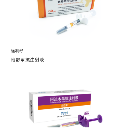
邁利舒
地舒單抗注射液